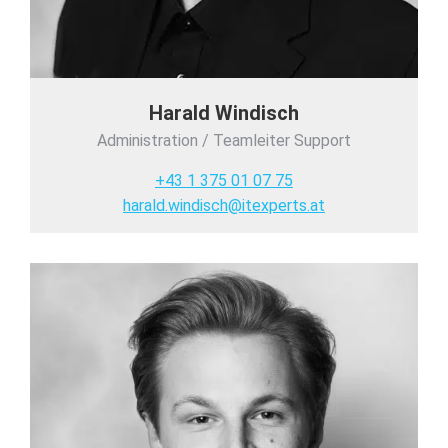
Harald Windisch
Administration / Teamleiter Support
+43 1 375 01 07 75
harald.windisch@itexperts.at